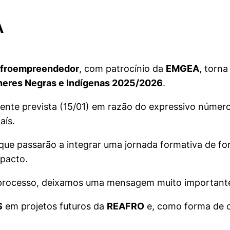
A
Afroempreendedor
, com patrocínio da
EMGEA
, torna
lheres Negras e Indígenas 2025/2026
.
mente prevista (15/01) em razão do expressivo número
aís.
que passarão a integrar uma jornada formativa de fo
mpacto.
processo, deixamos uma mensagem muito important
S
em projetos futuros da
REAFRO
e, como forma de 