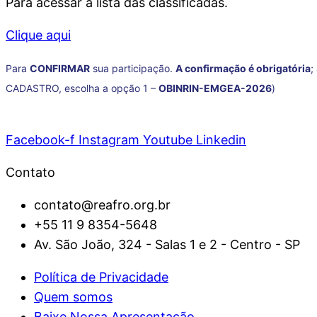
Para acessar a lista das classificadas.
Clique aqui
Para
CONFIRMAR
sua participação.
A confirmação é obrigatória
;
CADASTRO, escolha a opção 1 –
OBINRIN-EMGEA-2026
)
Facebook-f
Instagram
Youtube
Linkedin
Contato
contato@reafro.org.br
+55 11 9 8354-5648
Av. São João, 324 - Salas 1 e 2 - Centro - SP
Política de Privacidade
Quem somos
Baixe Nossa Apresentação