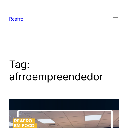
Pular
para
Reafro
o
conteúdo
Tag:
afrroempreendedor